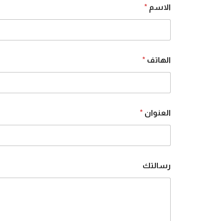
الاسم
*
ا
الهاتف
*
ل
ع
ن
و
ا
ن
العنوان
*
ا
ل
ه
ا
ت
ف
رسالتك
ا
ل
ا
س
م